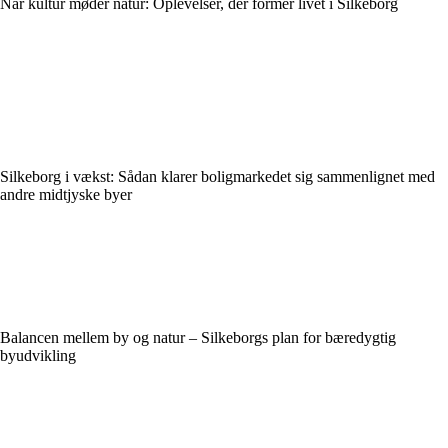
Når kultur møder natur: Oplevelser, der former livet i Silkeborg
Silkeborg i vækst: Sådan klarer boligmarkedet sig sammenlignet med
andre midtjyske byer
Balancen mellem by og natur – Silkeborgs plan for bæredygtig
byudvikling