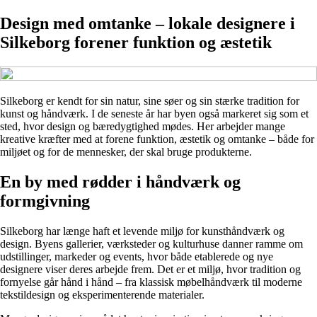
Design med omtanke – lokale designere i
Silkeborg forener funktion og æstetik
Silkeborg er kendt for sin natur, sine søer og sin stærke tradition for
kunst og håndværk. I de seneste år har byen også markeret sig som et
sted, hvor design og bæredygtighed mødes. Her arbejder mange
kreative kræfter med at forene funktion, æstetik og omtanke – både for
miljøet og for de mennesker, der skal bruge produkterne.
En by med rødder i håndværk og
formgivning
Silkeborg har længe haft et levende miljø for kunsthåndværk og
design. Byens gallerier, værksteder og kulturhuse danner ramme om
udstillinger, markeder og events, hvor både etablerede og nye
designere viser deres arbejde frem. Det er et miljø, hvor tradition og
fornyelse går hånd i hånd – fra klassisk møbelhåndværk til moderne
tekstildesign og eksperimenterende materialer.