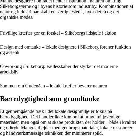
Mange designere i området henter inspiration i naturen omkring
Silkeborgsøerne og i byens historie som industriby. Kombinationen af
natur og industri har skabt en særlig æstetik, hvor det rå og det
organiske mødes.
Frivillige kræfter gør en forskel – Silkeborgs ildsjæle i aktion
Design med omtanke – lokale designere i Silkeborg forener funktion
og æstetik
Coworking i Silkeborg: Fællesskaber der styrker det moderne
arbejdsliv
Sammen om Gudenåen – lokale kræfter bevarer naturen
Bæredygtighed som grundtanke
Et gennemgående træk i det lokale designmiljø er fokus på
bæredygtighed. Det handler ikke kun om at bruge miljøvenlige
materialer, men også om at skabe produkter, der holder – både i kvalitet
og udtryk. Mange arbejder med genbrugsmaterialer, lokale ressourcer
og håndværksmæssige teknikker, der minimerer spild.