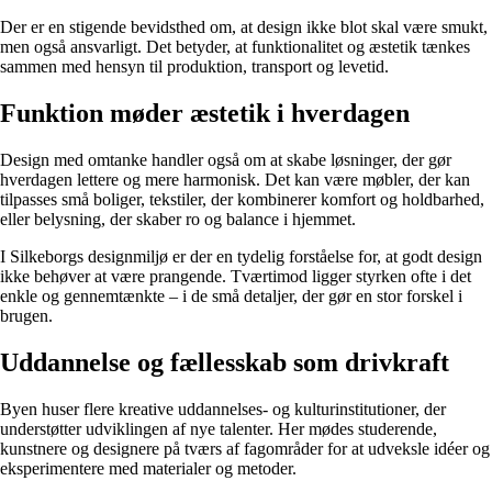
Der er en stigende bevidsthed om, at design ikke blot skal være smukt,
men også ansvarligt. Det betyder, at funktionalitet og æstetik tænkes
sammen med hensyn til produktion, transport og levetid.
Funktion møder æstetik i hverdagen
Design med omtanke handler også om at skabe løsninger, der gør
hverdagen lettere og mere harmonisk. Det kan være møbler, der kan
tilpasses små boliger, tekstiler, der kombinerer komfort og holdbarhed,
eller belysning, der skaber ro og balance i hjemmet.
I Silkeborgs designmiljø er der en tydelig forståelse for, at godt design
ikke behøver at være prangende. Tværtimod ligger styrken ofte i det
enkle og gennemtænkte – i de små detaljer, der gør en stor forskel i
brugen.
Uddannelse og fællesskab som drivkraft
Byen huser flere kreative uddannelses- og kulturinstitutioner, der
understøtter udviklingen af nye talenter. Her mødes studerende,
kunstnere og designere på tværs af fagområder for at udveksle idéer og
eksperimentere med materialer og metoder.