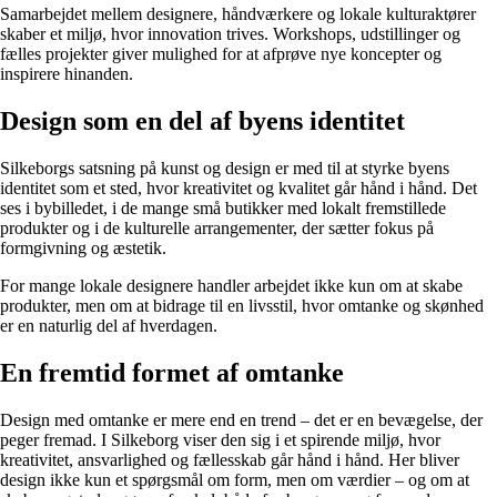
Samarbejdet mellem designere, håndværkere og lokale kulturaktører
skaber et miljø, hvor innovation trives. Workshops, udstillinger og
fælles projekter giver mulighed for at afprøve nye koncepter og
inspirere hinanden.
Design som en del af byens identitet
Silkeborgs satsning på kunst og design er med til at styrke byens
identitet som et sted, hvor kreativitet og kvalitet går hånd i hånd. Det
ses i bybilledet, i de mange små butikker med lokalt fremstillede
produkter og i de kulturelle arrangementer, der sætter fokus på
formgivning og æstetik.
For mange lokale designere handler arbejdet ikke kun om at skabe
produkter, men om at bidrage til en livsstil, hvor omtanke og skønhed
er en naturlig del af hverdagen.
En fremtid formet af omtanke
Design med omtanke er mere end en trend – det er en bevægelse, der
peger fremad. I Silkeborg viser den sig i et spirende miljø, hvor
kreativitet, ansvarlighed og fællesskab går hånd i hånd. Her bliver
design ikke kun et spørgsmål om form, men om værdier – og om at