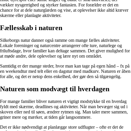
vækker nysgerrighed og styrker fantasien. For forældre er det en
chance for at dele naturglæden og vise, at oplevelser ikke altid kræver
skærme eller planlagte aktiviteter.
Fællesskab i naturen
Silkeborgs natur danner også ramme om mange fælles aktiviteter.
Lokale foreninger og naturcentre arrangerer ofte ture, naturlege og
friluftsdage, hvor familier kan deltage sammen. Det giver mulighed for
at møde andre, dele oplevelser og lære nyt om området.
Samtidig er der mange steder, hvor man kan tage på egen hånd – fx på
en weekendtur med telt eller en dagstur med madkurv. Naturen er åben
for alle, og det er netop dens enkelhed, der gør den så tilgængelig.
Naturen som modvægt til hverdagen
For mange familier bliver naturen et vigtigt modstykke til en hverdag
fyldt med skærme, deadlines og aktiviteter. Når man bevæger sig ud i
skoven eller ned til søen, ændrer rytmen sig. Man taler mere sammen,
griner mere og mærker, at tiden går langsommere.
Det er ikke nødvendigt at planlægge store udflugter – ofte er det de