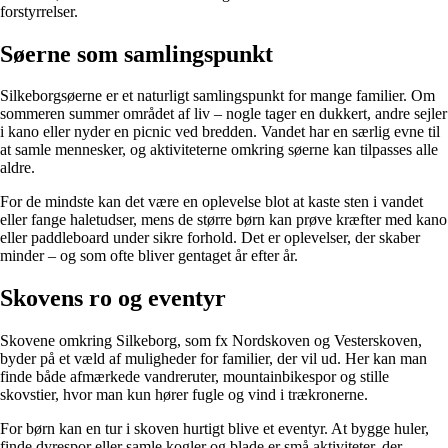
forstyrrelser.
Søerne som samlingspunkt
Silkeborgsøerne er et naturligt samlingspunkt for mange familier. Om
sommeren summer området af liv – nogle tager en dukkert, andre sejler
i kano eller nyder en picnic ved bredden. Vandet har en særlig evne til
at samle mennesker, og aktiviteterne omkring søerne kan tilpasses alle
aldre.
For de mindste kan det være en oplevelse blot at kaste sten i vandet
eller fange haletudser, mens de større børn kan prøve kræfter med kano
eller paddleboard under sikre forhold. Det er oplevelser, der skaber
minder – og som ofte bliver gentaget år efter år.
Skovens ro og eventyr
Skovene omkring Silkeborg, som fx Nordskoven og Vesterskoven,
byder på et væld af muligheder for familier, der vil ud. Her kan man
finde både afmærkede vandreruter, mountainbikespor og stille
skovstier, hvor man kun hører fugle og vind i trækronerne.
For børn kan en tur i skoven hurtigt blive et eventyr. At bygge huler,
finde dyrespor eller samle kogler og blade er små aktiviteter, der