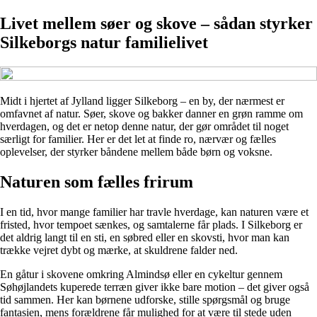
Livet mellem søer og skove – sådan styrker
Silkeborgs natur familielivet
Midt i hjertet af Jylland ligger Silkeborg – en by, der nærmest er
omfavnet af natur. Søer, skove og bakker danner en grøn ramme om
hverdagen, og det er netop denne natur, der gør området til noget
særligt for familier. Her er det let at finde ro, nærvær og fælles
oplevelser, der styrker båndene mellem både børn og voksne.
Naturen som fælles frirum
I en tid, hvor mange familier har travle hverdage, kan naturen være et
fristed, hvor tempoet sænkes, og samtalerne får plads. I Silkeborg er
det aldrig langt til en sti, en søbred eller en skovsti, hvor man kan
trække vejret dybt og mærke, at skuldrene falder ned.
En gåtur i skovene omkring Almindsø eller en cykeltur gennem
Søhøjlandets kuperede terræn giver ikke bare motion – det giver også
tid sammen. Her kan børnene udforske, stille spørgsmål og bruge
fantasien, mens forældrene får mulighed for at være til stede uden