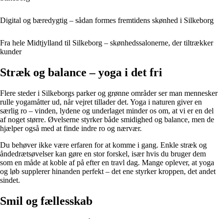
Digital og bæredygtig – sådan formes fremtidens skønhed i Silkeborg
Fra hele Midtjylland til Silkeborg – skønhedssalonerne, der tiltrækker
kunder
Stræk og balance – yoga i det fri
Flere steder i Silkeborgs parker og grønne områder ser man mennesker
rulle yogamåtter ud, når vejret tillader det. Yoga i naturen giver en
særlig ro – vinden, lydene og underlaget minder os om, at vi er en del
af noget større. Øvelserne styrker både smidighed og balance, men de
hjælper også med at finde indre ro og nærvær.
Du behøver ikke være erfaren for at komme i gang. Enkle stræk og
åndedrætsøvelser kan gøre en stor forskel, især hvis du bruger dem
som en måde at koble af på efter en travl dag. Mange oplever, at yoga
og løb supplerer hinanden perfekt – det ene styrker kroppen, det andet
sindet.
Smil og fællesskab