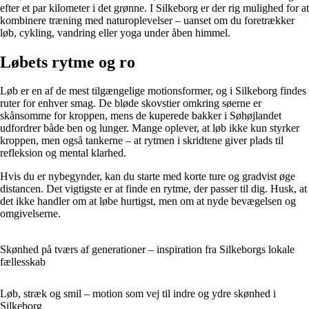
efter et par kilometer i det grønne. I Silkeborg er der rig mulighed for at
kombinere træning med naturoplevelser – uanset om du foretrækker
løb, cykling, vandring eller yoga under åben himmel.
Løbets rytme og ro
Løb er en af de mest tilgængelige motionsformer, og i Silkeborg findes
ruter for enhver smag. De bløde skovstier omkring søerne er
skånsomme for kroppen, mens de kuperede bakker i Søhøjlandet
udfordrer både ben og lunger. Mange oplever, at løb ikke kun styrker
kroppen, men også tankerne – at rytmen i skridtene giver plads til
refleksion og mental klarhed.
Hvis du er nybegynder, kan du starte med korte ture og gradvist øge
distancen. Det vigtigste er at finde en rytme, der passer til dig. Husk, at
det ikke handler om at løbe hurtigst, men om at nyde bevægelsen og
omgivelserne.
Skønhed på tværs af generationer – inspiration fra Silkeborgs lokale
fællesskab
Løb, stræk og smil – motion som vej til indre og ydre skønhed i
Silkeborg