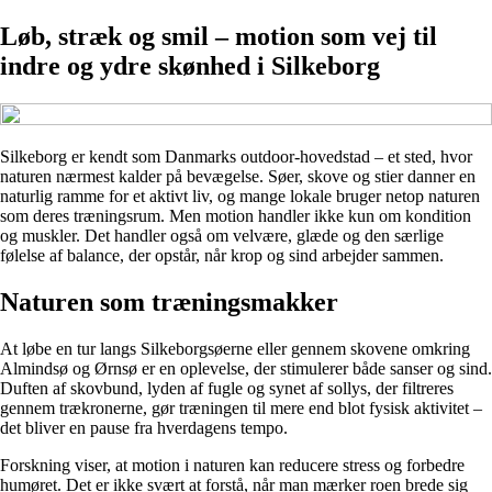
Løb, stræk og smil – motion som vej til
indre og ydre skønhed i Silkeborg
Silkeborg er kendt som Danmarks outdoor-hovedstad – et sted, hvor
naturen nærmest kalder på bevægelse. Søer, skove og stier danner en
naturlig ramme for et aktivt liv, og mange lokale bruger netop naturen
som deres træningsrum. Men motion handler ikke kun om kondition
og muskler. Det handler også om velvære, glæde og den særlige
følelse af balance, der opstår, når krop og sind arbejder sammen.
Naturen som træningsmakker
At løbe en tur langs Silkeborgsøerne eller gennem skovene omkring
Almindsø og Ørnsø er en oplevelse, der stimulerer både sanser og sind.
Duften af skovbund, lyden af fugle og synet af sollys, der filtreres
gennem trækronerne, gør træningen til mere end blot fysisk aktivitet –
det bliver en pause fra hverdagens tempo.
Forskning viser, at motion i naturen kan reducere stress og forbedre
humøret. Det er ikke svært at forstå, når man mærker roen brede sig