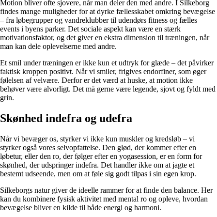
Motion bliver ofte sjovere, når man deler den med andre. I Silkeborg
findes mange muligheder for at dyrke fællesskabet omkring bevægelse
– fra løbegrupper og vandreklubber til udendørs fitness og fælles
events i byens parker. Det sociale aspekt kan være en stærk
motivationsfaktor, og det giver en ekstra dimension til træningen, når
man kan dele oplevelserne med andre.
Et smil under træningen er ikke kun et udtryk for glæde – det påvirker
faktisk kroppen positivt. Når vi smiler, frigives endorfiner, som øger
følelsen af velvære. Derfor er det værd at huske, at motion ikke
behøver være alvorligt. Det må gerne være legende, sjovt og fyldt med
grin.
Skønhed indefra og udefra
Når vi bevæger os, styrker vi ikke kun muskler og kredsløb – vi
styrker også vores selvopfattelse. Den glød, der kommer efter en
løbetur, eller den ro, der følger efter en yogasession, er en form for
skønhed, der udspringer indefra. Det handler ikke om at jagte et
bestemt udseende, men om at føle sig godt tilpas i sin egen krop.
Silkeborgs natur giver de ideelle rammer for at finde den balance. Her
kan du kombinere fysisk aktivitet med mental ro og opleve, hvordan
bevægelse bliver en kilde til både energi og harmoni.